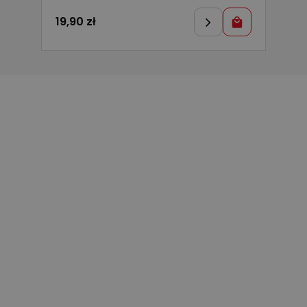
19,90
zł
2