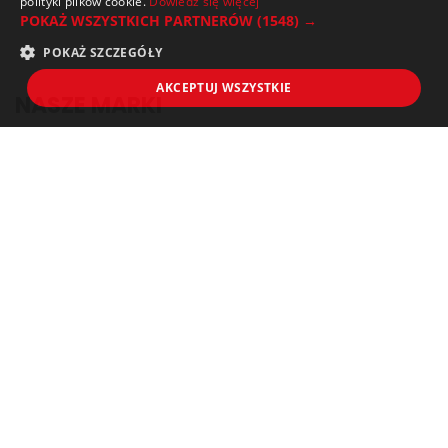
polityki plików cookie.
Dowiedz się więcej
POKAŻ WSZYSTKICH PARTNERÓW
(1548) →
POKAŻ SZCZEGÓŁY
AKCEPTUJ WSZYSTKIE
NASZE MARKI
O FIRMIE
SPRZEDAŻ HURTOWA / DYSTRYBUCJA
KONTAKT
PRODUCENCI
AKTUALNOŚCI I PORADNIKI
SUPER OKAZJE – PRZECENY ŚRODKÓW CZYSTOŚCI
PRZEMYSŁ SPOŻYWCZY