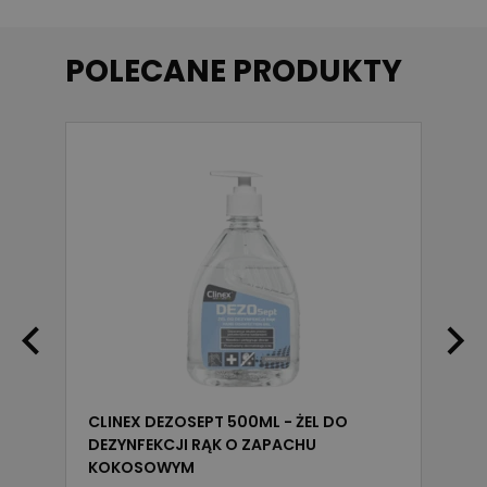
POLECANE PRODUKTY
T
D
P
CLINEX DEZOSEPT 500ML - ŻEL DO
DEZYNFEKCJI RĄK O ZAPACHU
KOKOSOWYM