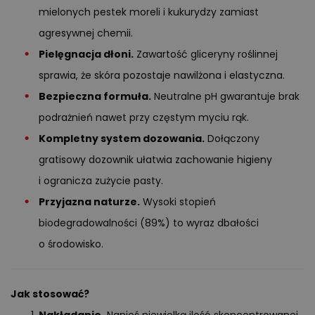
mielonych pestek moreli i kukurydzy zamiast
agresywnej chemii.
Pielęgnacja dłoni.
Zawartość gliceryny roślinnej
sprawia, że skóra pozostaje nawilżona i elastyczna.
Bezpieczna formuła.
Neutralne pH gwarantuje brak
podrażnień nawet przy częstym myciu rąk.
Kompletny system dozowania.
Dołączony
gratisowy dozownik ułatwia zachowanie higieny
i ogranicza zużycie pasty.
Przyjazna naturze.
Wysoki stopień
biodegradowalności (89%) to wyraz dbałości
o środowisko.
Jak stosować?
Nakładanie.
Nanieś niewielką ilość skoncentrowanej