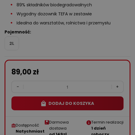
89% składników biodegradowalnych
Wygodny dozownik TEFA w zestawie
Idealna do warsztatów, rolnictwa i przemysłu
Pojemność:
2L
89,00
zł
-
+
DODAJ DO KOSZYKA
Darmowa
Termin realizacji
Dostępność
dostawa
1 dzień
Natychmiast
od 149zł
roboczy