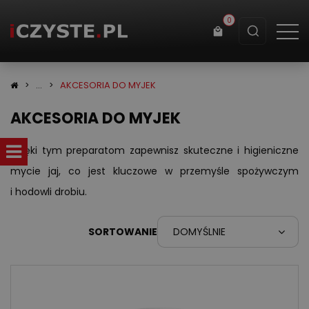
0
Koszyk
AKCESORIA DO MYJEK
AKCESORIA DO MYJEK
×
info:
Twój koszyk jest pusty!
Dzięki tym preparatom zapewnisz skuteczne i higieniczne
mycie jaj, co jest kluczowe w przemyśle spożywczym
i hodowli drobiu.
SORTOWANIE
DOMYŚLNIE