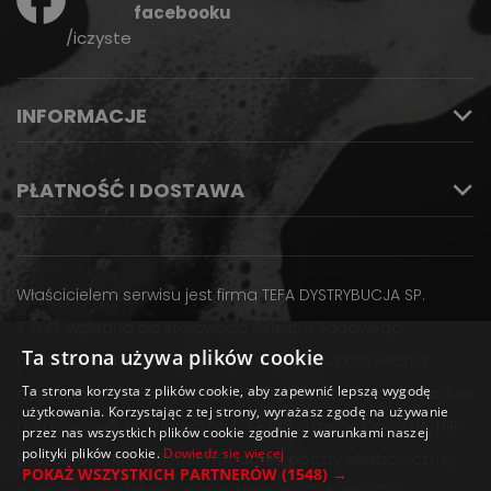
facebooku
/iczyste
INFORMACJE
PŁATNOŚĆ I DOSTAWA
Właścicielem serwisu jest firma TEFA DYSTRYBUCJA SP.
Z O.O. wpisana do Krajowego Rejestru Sądowego,
Ta strona używa plików cookie
posiadająca adres głównego miejsca wykonywania
Ta strona korzysta z plików cookie, aby zapewnić lepszą wygodę
działalności: ul. Fabryczna 1, 47-100 Strzelce Opolskie, adres
użytkowania. Korzystając z tej strony, wyrażasz zgodę na używanie
do doręczeń: ul. Fabryczna 1, 47-100 Strzelce Opolskie, NIP:
przez nas wszystkich plików cookie zgodnie z warunkami naszej
polityki plików cookie.
Dowiedz się więcej
6762621666, KRS: 0000981791, adres poczty elektronicznej:
POKAŻ WSZYSTKICH PARTNERÓW
(1548) →