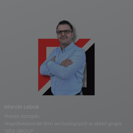
Marcin Lebok
Prezes zarządu
Współwłaściciel firm wchodzących w skład grupy
TEFA GROUP