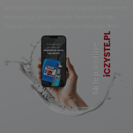
profesjonalną poradą, pomagając w doborze
najlepszego produktu dla Twoich potrzeb.
Zaufaj nam i dbaj o czystość każdego dnia!