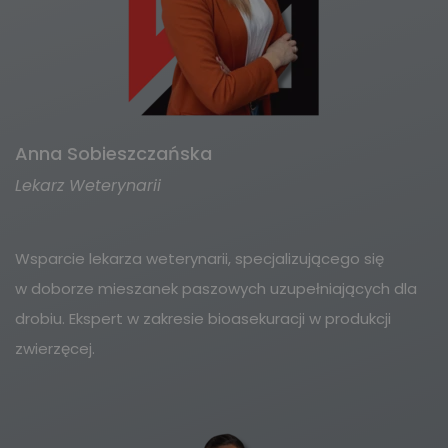
Anna Sobieszczańska
Lekarz Weterynarii
Wsparcie lekarza weterynarii, specjalizującego się
w doborze mieszanek paszowych uzupełniających dla
drobiu. Ekspert w zakresie bioasekuracji w produkcji
zwierzęcej.