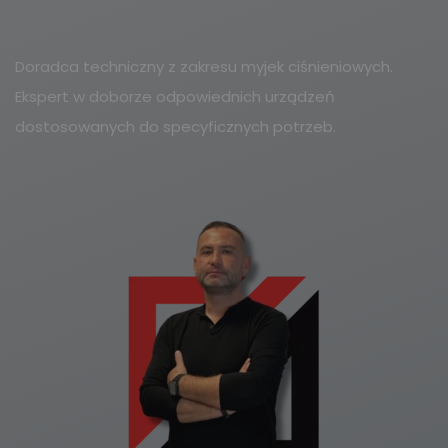
Doradca techniczny z zakresu myjek ciśnieniowych.
Ekspert w doborze odpowiednich urządzeń
dostosowanych do specyficznych potrzeb.