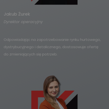
Jakub Żurek
Dyrektor operacyjny
Odpowiadając na zapotrzebowanie rynku hurtowego,
dystrybucyjnego i detalicznego, dostosowuje ofertę
do zmieniających się potrzeb.