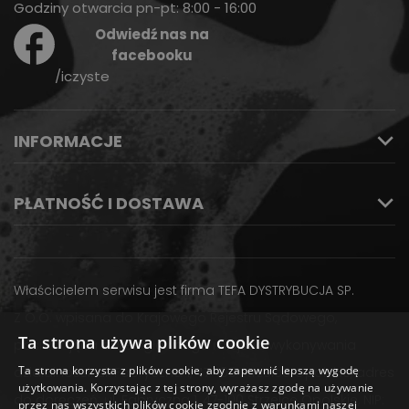
Godziny otwarcia pn-pt: 8:00 - 16:00
Odwiedź nas na
facebooku
/iczyste
INFORMACJE
PŁATNOŚĆ I DOSTAWA
Właścicielem serwisu jest firma TEFA DYSTRYBUCJA SP.
Z O.O. wpisana do Krajowego Rejestru Sądowego,
Ta strona używa plików cookie
posiadająca adres głównego miejsca wykonywania
Ta strona korzysta z plików cookie, aby zapewnić lepszą wygodę
działalności: ul. Fabryczna 1, 47-100 Strzelce Opolskie, adres
użytkowania. Korzystając z tej strony, wyrażasz zgodę na używanie
do doręczeń: ul. Fabryczna 1, 47-100 Strzelce Opolskie, NIP:
przez nas wszystkich plików cookie zgodnie z warunkami naszej