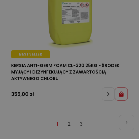
BESTSELLER
KERSIA ANTI-GERM FOAM CL-320 25KG - ŚRODEK
MYJĄCY I DEZYNFEKUJĄCY Z ZAWARTOŚCIĄ
AKTYWNEGO CHLORU
355,00
zł
1
2
3
(Obecna)
Nastę