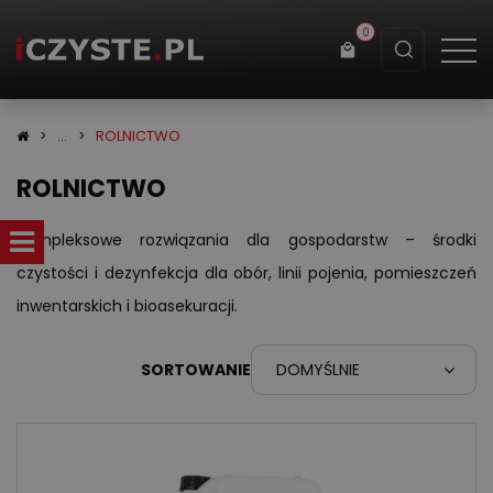
0
Koszyk
ROLNICTWO
ROLNICTWO
×
info:
Twój koszyk jest pusty!
Kompleksowe rozwiązania dla gospodarstw – środki
czystości i dezynfekcja dla obór, linii pojenia, pomieszczeń
inwentarskich i bioasekuracji.
SORTOWANIE
DOMYŚLNIE