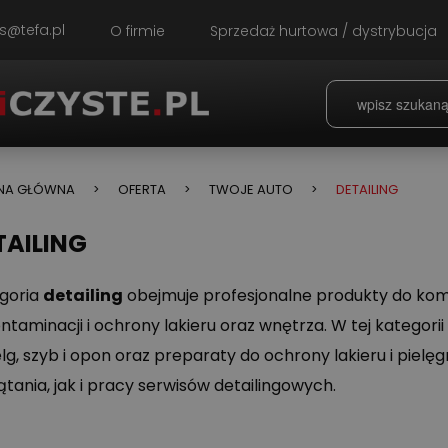
s@tefa.pl
O firmie
Sprzedaż hurtowa / dystrybucja
NA GŁÓWNA
OFERTA
TWOJE AUTO
DETAILING
TAILING
goria
detailing
obejmuje profesjonalne produkty do komp
ntaminacji i ochrony lakieru oraz wnętrza. W tej kategorii
elg, szyb i opon oraz preparaty do ochrony lakieru i pie
ątania, jak i pracy serwisów detailingowych.