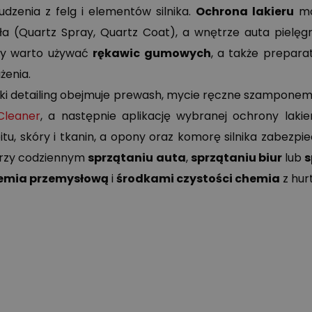
udzenia z felg i elementów silnika.
Ochrona lakieru
mo
ła (Quartz Spray, Quartz Coat), a wnętrze auta pielęgnu
cy warto używać
rękawic gumowych
, a także prepar
żenia.
ki detailing obejmuje prewash, mycie ręczne szamponem, 
Cleaner
, a następnie aplikację wybranej ochrony lakie
itu, skóry i tkanin, a opony oraz komorę silnika zabezp
przy codziennym
sprzątaniu auta
,
sprzątaniu biur
lub
s
emia przemysłową
i
środkami czystości chemia
z hur