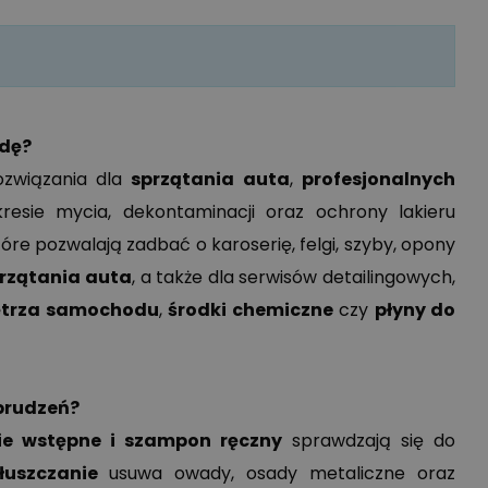
ZALOGUJ SIĘ
ZAREJESTRUJ SIĘ
jdę?
rozwiązania dla
sprzątania auta
,
profesjonalnych
esie mycia, dekontaminacji oraz ochrony lakieru
które pozwalają zadbać o karoserię, felgi, szyby, opony
rzątania auta
, a także dla serwisów detailingowych,
nętrza samochodu
,
środki chemiczne
czy
płyny do
abrudzeń?
ie wstępne i szampon ręczny
sprawdzają się do
łuszczanie
usuwa owady, osady metaliczne oraz