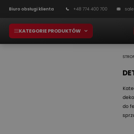
Biuro obsługi klienta
+48 774 400 700
sale
KATEGORIE PRODUKTÓW
STRO
KATEGORIE
DE
Kate
SUPER OKAZJE – PRZECENY ŚRODKÓW
deko
CZYSTOŚCI
do f
PRZEMYSŁ SPOŻYWCZY
sprz
ROLNICTWO