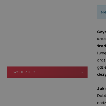
DEZYNFEKCJA POMIESZCZEŃ
Ni
INWENTARSKICH
MYJKI DO JAJ I WYTŁACZANEK
Czym
MYJNIE SAMOCHODOWE
Kate
śro
MYJKI CIŚNIENIOWE
i wn
oraz
WARSZTAT
gdzi
TWOJE AUTO
dezy
TEFA CAR
Jak 
KOSMETYKI SAMOCHODOWE
Dobó
DETAILING
codz