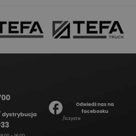
700
Odwiedź nas na
facebooku
 dystrybucja
/iczyste
933
8:00 - 16:00