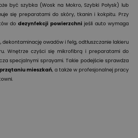
że być szybka (Wosk na Mokro, Szybki Połysk) lub
je się preparatami do skóry, tkanin i kokpitu. Przy
atów do
dezynfekcji powierzchni
jeśli auto wymaga
dekontaminację owadów i felg, odtłuszczanie lakieru
ru. Wnętrze czyści się mikrofibrą i preparatami do
iecza specjalnymi sprayami. Takie podejście sprawdza
przątaniu mieszkań
, a także w profesjonalnej pracy
towni.