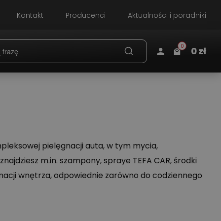
Kontakt
Producenci
Aktualności i poradniki
0
0
zł
Koszyk
Adres e-mail
*
×
info:
Twój koszyk jest pusty!
leksowej pielęgnacji auta, w tym mycia,
Hasło
*
 znajdziesz m.in. szampony, spraye TEFA CAR, środki
lęgnacji wnętrza, odpowiednie zarówno do codziennego
Nie pamiętasz hasła?
Zmień hasło.