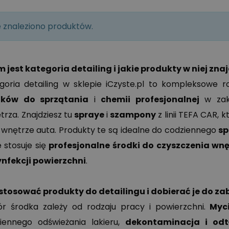
e znaleziono produktów.
 jest kategoria detailing i jakie produkty w niej zna
goria detailing w sklepie iCzyste.pl to kompleksowe 
dków do sprzątania
i
chemii profesjonalnej
w zakr
ętrza. Znajdziesz tu
spraye
i
szampony
z linii TEFA CAR, 
 wnętrze auta. Produkty te są idealne do codziennego
sp
e stosuje się
profesjonalne środki do czyszczenia w
nfekcji powierzchni
.
stosować produkty do detailingu i dobierać je do z
r środka zależy od rodzaju pracy i powierzchni.
Myc
iennego odświeżania lakieru,
dekontaminacja i odt