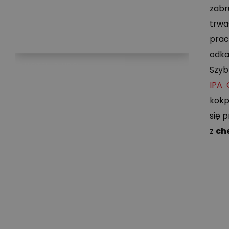
FELGI I OPONY
zabr
KAROSERIA
trwa
WNĘTRZE
pra
odka
HOTEL, BIURO
Szyb
IPA 
DLA DOMU
kokp
się 
ODSTRASZANIE ZWIERZĄT
z
ch
AKCESORIA
WSZYSTKIE PRODUKTY – PEŁNY
KATALOG CHEMII I ŚRODKÓW
CZYSTOŚCI
ZESTAWY