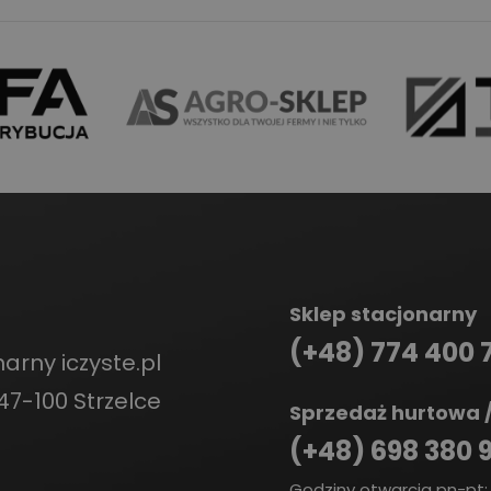
Sklep stacjonarny
(+48) 774 400 
arny iczyste.pl
47-100 Strzelce
Sprzedaż hurtowa /
(+48) 698 380 
Godziny otwarcia pn-pt: 