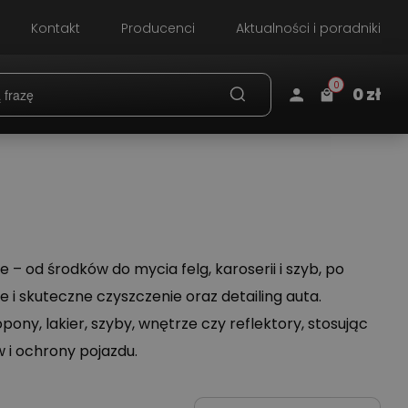
Kontakt
Producenci
Aktualności i poradniki
0
0
zł
Koszyk
Adres e-mail
*
×
info:
Twój koszyk jest pusty!
od środków do mycia felg, karoserii i szyb, po
Hasło
*
i skuteczne czyszczenie oraz detailing auta.
pony, lakier, szyby, wnętrze czy reflektory, stosując
 i ochrony pojazdu.
Nie pamiętasz hasła?
Zmień hasło.