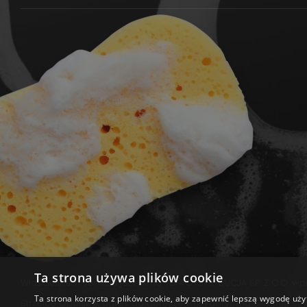
Ta strona używa plików cookie
Właścicielem serwisu jest firma TEFA DYSTRYBUCJA SP. Z O.O. 
Ta strona korzysta z plików cookie, aby zapewnić lepszą wygodę uży
Strzelce Opolskie, adres do doręczeń: ul. Fabryczna 1, 47-100 St