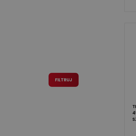
OPCJE FILTROWANIA
Dostępność
Marka
WYCZYŚĆ
FILTRUJ
T
4
S