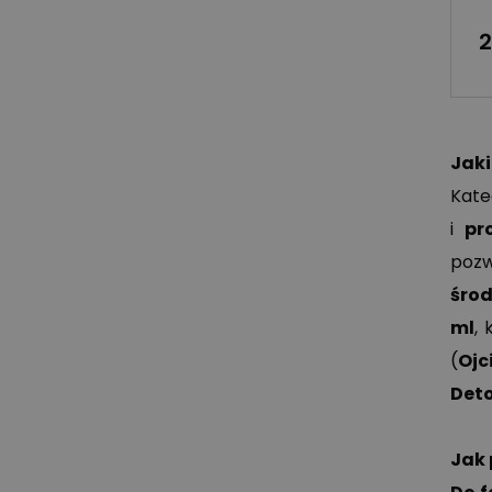
Jaki
Kat
i
pr
pozw
środ
ml
, 
(
Ojc
Det
Jak 