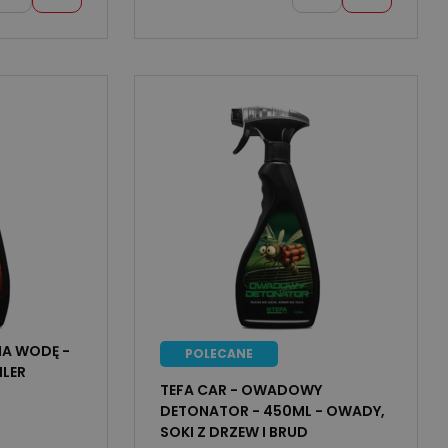
NA WODĘ -
POLECANE
ILER
TEFA CAR - OWADOWY
DETONATOR - 450ML - OWADY,
SOKI Z DRZEW I BRUD