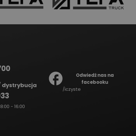
700
Odwiedź nas na
facebooku
 dystrybucja
/iczyste
933
8:00 - 16:00