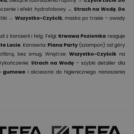
mka
, bieżące zabrudzenia i opony →
Czyste Lacie
.
Do
ńczenie i efekt hydrofobowy →
Strach na Wodę
.
Do
stiki →
Wszystko-Czyścik
, maska po trasie – owady
z karoserii i felg. Felgi:
Krwawa Poziomka
reaguje
te Lacie
. Karoseria:
Piana Party
(szampon) od góry
ofibrą, bez smug. Wnętrze:
Wszystko-Czyścik
na
 Wykończenie:
Strach na Wodę
– szybki detailer dla
e gumowe
i akcesoria do higienicznego nanoszenia