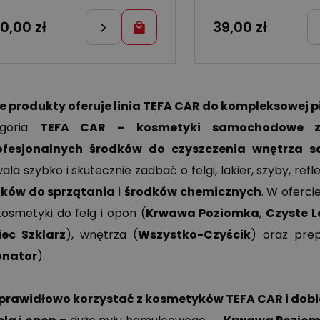
20,00
zł
39,00
zł
e produkty oferuje linia TEFA CAR do kompleksowej p
egoria
TEFA CAR – kosmetyki samochodowe z
ofesjonalnych środków do czyszczenia wnętrza 
ala szybko i skutecznie zadbać o felgi, lakier, szyby, refl
ków do sprzątania
i
środków chemicznych
. W oferci
kosmetyki do felg i opon (
Krwawa Poziomka
,
Czyste L
iec Szklarz
), wnętrza (
Wszystko-Czyścik
) oraz pre
onator
).
prawidłowo korzystać z kosmetyków TEFA CAR i dob