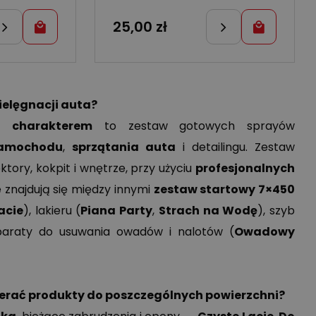
25,00
zł
ielęgnacji auta?
 charakterem
to zestaw gotowych sprayów
samochodu
,
sprzątania auta
i detailingu. Zestaw
ektory, kokpit i wnętrze, przy użyciu
profesjonalnych
e znajdują się między innymi
zestaw startowy 7×450
acie
), lakieru (
Piana Party
,
Strach na Wodę
), szyb
paraty do usuwania owadów i nalotów (
Owadowy
ierać produkty do poszczególnych powierzchni?