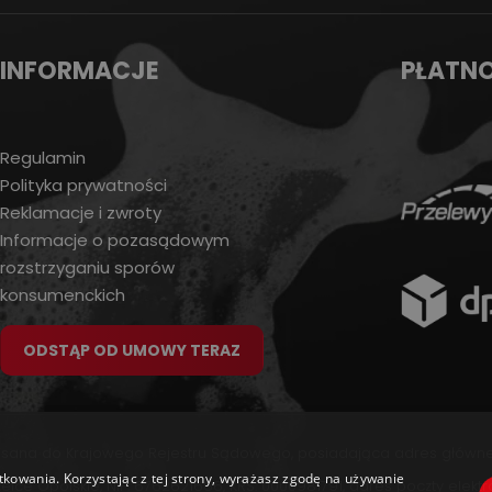
INFORMACJE
PŁATN
Regulamin
Polityka prywatności
Reklamacje i zwroty
Informacje o pozasądowym
rozstrzyganiu sporów
konsumenckich
ODSTĄP OD UMOWY TERAZ
wpisana do Krajowego Rejestru Sądowego, posiadająca adres głównego
tkowania. Korzystając z tej strony, wyrażasz zgodę na używanie
rzelce Opolskie, NIP: 6762621666, KRS: 0000981791, adres poczty elekt