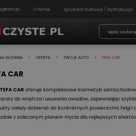
s@tefa.pl
O firmie
Sprzedaż hurtowa / dystrybucja
NA GŁÓWNA
OFERTA
TWOJE AUTO
TEFA CAR
FA CAR
TEFA CAR
oferuje kompleksowe kosmetyki samochodowe – 
araty do wnętrza i usuwania owadów, zapewniając szybkie 
ukty należy dobierać do konkretnych powierzchni: felgi i o
godnie z zalecanym planem mycia dla najlepszych efektów