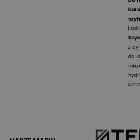
Do f
karo
szyb
i so
Szyb
z py
do d
mikr
hydr
chem