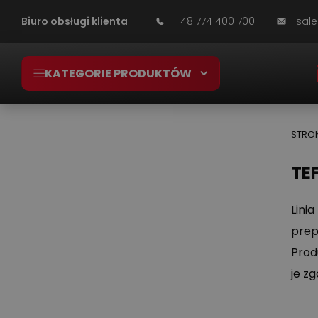
Biuro obsługi klienta
+48 774 400 700
sale
KATEGORIE PRODUKTÓW
STRO
KATEGORIE
TE
Linia
SUPER OKAZJE – PRZECENY ŚRODKÓW
prep
CZYSTOŚCI
Prod
PRZEMYSŁ SPOŻYWCZY
je z
ROLNICTWO