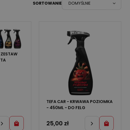
ZALOGUJ SIĘ
SORTOWANIE
DOMYŚLNIE
ZAREJESTRUJ SIĘ
L ZESTAW
UTA
TEFA CAR - KRWAWA POZIOMKA
- 450ML - DO FELG
25,00
zł