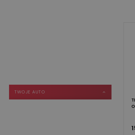
DEZYNFEKCJA POMIESZCZEŃ
INWENTARSKICH
MYJKI DO JAJ I WYTŁACZANEK
MYJNIE SAMOCHODOWE
MYJKI CIŚNIENIOWE
WARSZTAT
TWOJE AUTO
T
O
TEFA CAR
KOSMETYKI SAMOCHODOWE
1
DETAILING