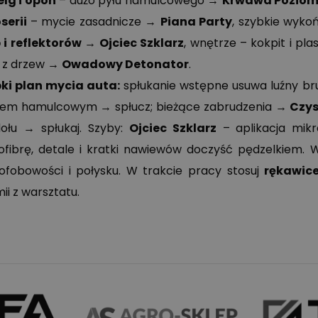
elg i opon
– dużo pyłu hamulcowego →
Krwawa Pozio
serii
– mycie zasadnicze →
Piana Party
, szybkie wyko
 i reflektorów
→
Ojciec Szklarz
, wnętrze – kokpit i pla
ki z drzew →
Owadowy Detonator
.
ki plan mycia auta:
spłukanie wstępne usuwa luźny brud 
łem hamulcowym → spłucz; bieżące zabrudzenia →
Czys
ołu → spłukaj. Szyby:
Ojciec Szklarz
– aplikacja mikr
ofibrę, detale i kratki nawiewów doczyść pędzelkiem.
ofobowości i połysku. W trakcie pracy stosuj
rękawic
ii z warsztatu.