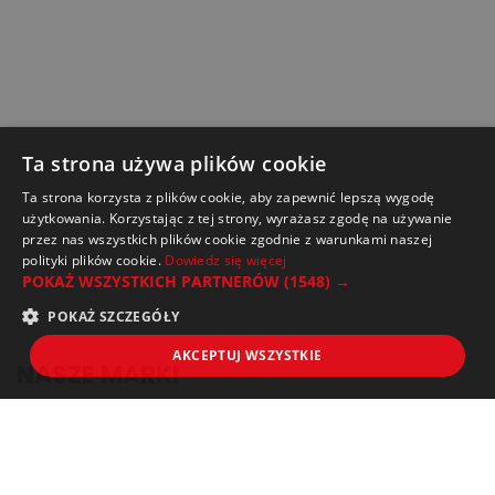
Ta strona używa plików cookie
Ta strona korzysta z plików cookie, aby zapewnić lepszą wygodę
użytkowania. Korzystając z tej strony, wyrażasz zgodę na używanie
przez nas wszystkich plików cookie zgodnie z warunkami naszej
polityki plików cookie.
Dowiedz się więcej
POKAŻ WSZYSTKICH PARTNERÓW
(1548) →
POKAŻ SZCZEGÓŁY
AKCEPTUJ WSZYSTKIE
NASZE MARKI
O FIRMIE
SPRZEDAŻ HURTOWA / DYSTRYBUCJA