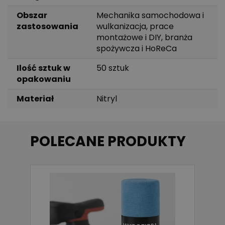
Obszar
Mechanika samochodowa i
zastosowania
wulkanizacja, prace
montażowe i DIY, branża
spożywcza i HoReCa
Ilość sztuk w
50 sztuk
opakowaniu
Materiał
Nitryl
POLECANE PRODUKTY
-
T
40
4
D
60