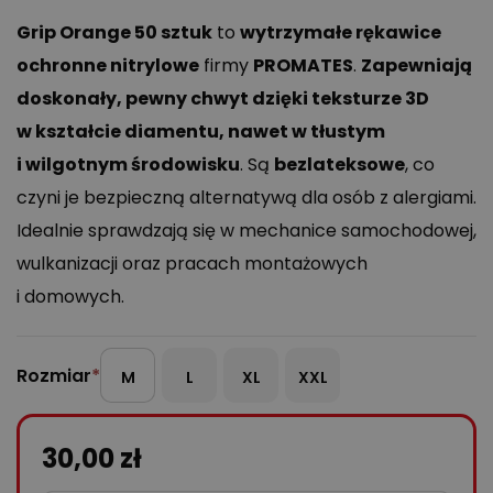
Grip Orange 50 sztuk
to
wytrzymałe rękawice
ochronne nitrylowe
firmy
PROMATES
.
Zapewniają
doskonały, pewny chwyt dzięki teksturze 3D
w kształcie diamentu, nawet w tłustym
i wilgotnym środowisku
. Są
bezlateksowe
, co
czyni je bezpieczną alternatywą dla osób z alergiami.
Idealnie sprawdzają się w mechanice samochodowej,
wulkanizacji oraz pracach montażowych
i domowych.
Rozmiar
*
M
L
XL
XXL
30,00
zł