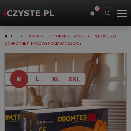
0
Koszyk
PROMATES GRIP ORANGE 50 SZTUK - RĘKAWICZKI
OCHRONNE NITRYLOWE POMARAŃCZOWE
×
info:
Twój koszyk jest pusty!